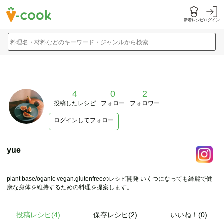
新着レシピ
ログイン
料理名・材料などのキーワード・ジャンルから検索
4
0
2
投稿したレシピ
フォロー
フォロワー
ログインしてフォロー
yue
plant base/oganic vegan.glutenfreeのレシピ開発 いくつになっても綺麗で健
康な身体を維持するための料理を提案します。
投稿レシピ(
4
)
保存レシピ(2)
いいね！(0)