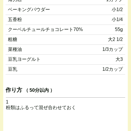
ベーキングパウダー
小1/2
五香粉
小1/4
クーベルチュールチョコレート70%
55g
粗糖
大2 1/2
菜種油
1/3カップ
豆乳ヨーグルト
大3
豆乳
1/2カップ
作り方
（ 50分以内 ）
1
粉類はふるって混ぜ合わせておく