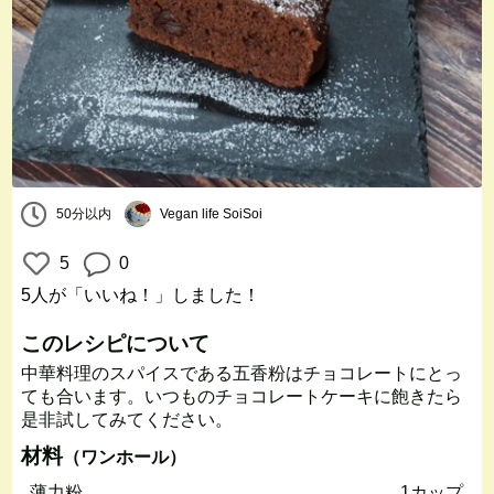
50分以内
Vegan life SoiSoi
5
0
5人
が「いいね！」しました！
このレシピについて
中華料理のスパイスである五香粉はチョコレートにとっ
ても合います。いつものチョコレートケーキに飽きたら
是非試してみてください。
材料
（ワンホール）
薄力粉
1カップ