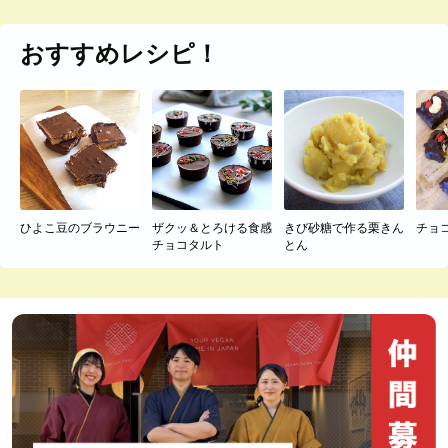
おすすめレシピ！
ひよこ豆のブラウニー
ザクッ＆とろける食感
きび砂糖で作る栗きん
チョ
チョコタルト
とん