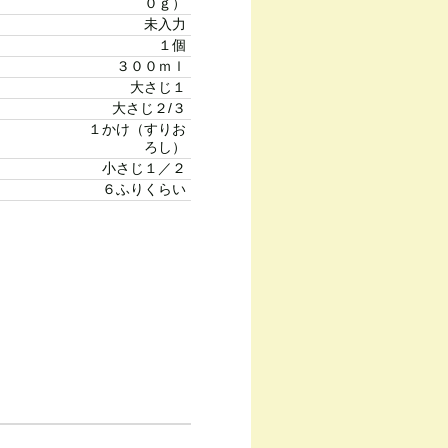
０ｇ）
未入力
１個
３００ｍｌ
大さじ１
大さじ２/３
１かけ（すりお
ろし）
小さじ１／２
６ふりくらい