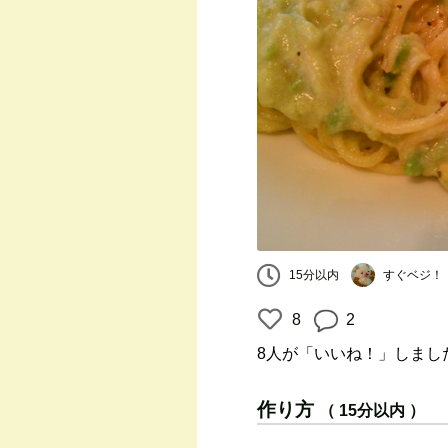
すぐベジ！
15分以内
8
2
8人
が「いいね！」しまし
作り方
（ 15分以内 ）