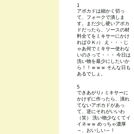
1
アボカドは細かく切っ
て、フォークで潰しま
す。まだ少し硬いアボカ
ドだったら、ソースの材
料全てをミキサーにかけ
ればＯＫ♪） え・・・じ
ゃあ何でミキサー使わな
いのさって・・・ 今日は
洗い物を最少にしたいか
ら！！ｗｗｗ そんな日も
あるでしょ。
5
できあがり♪ ミキサーに
かけずに作ったら、潰れ
てないアボカドがあっ
て、逆にそれがいいわ
（笑） 洗い物少なくてイ
イネｗｗ めっちゃ濃厚
～、おいしい～！