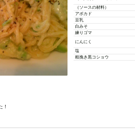
（ソースの材料）
アボカド
豆乳
白みそ
練りゴマ
にんにく
塩
粗挽き黒コショウ
た！