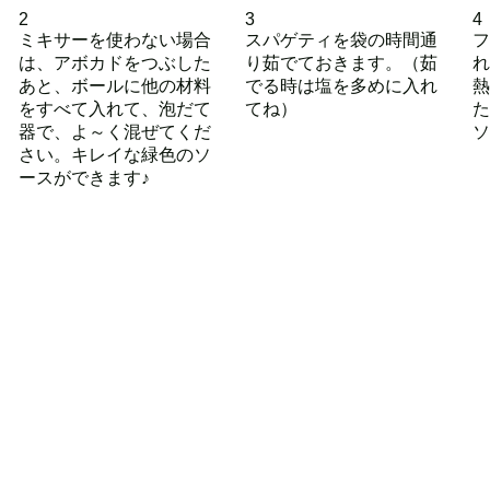
2
3
4
ミキサーを使わない場合
スパゲティを袋の時間通
フ
は、アボカドをつぶした
り茹でておきます。（茹
れ
あと、ボールに他の材料
でる時は塩を多めに入れ
熱
をすべて入れて、泡だて
てね）
た
器で、よ～く混ぜてくだ
ソ
さい。キレイな緑色のソ
ースができます♪