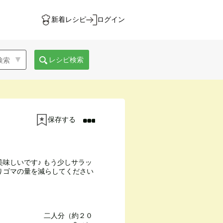
新着レシピ
ログイン
レシピ検索
保存する
味しいです♪ もう少しサラッ
りゴマの量を減らしてください
二人分（約２０
ィ