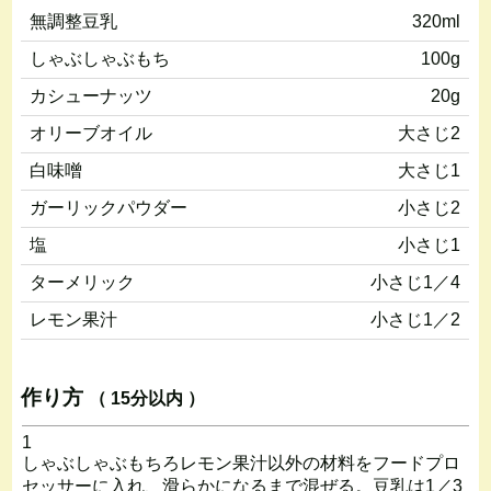
無調整豆乳
320ml
しゃぶしゃぶもち
100g
カシューナッツ
20g
オリーブオイル
大さじ2
白味噌
大さじ1
ガーリックパウダー
小さじ2
塩
小さじ1
ターメリック
小さじ1／4
レモン果汁
小さじ1／2
作り方
（ 15分以内 ）
1
しゃぶしゃぶもちろレモン果汁以外の材料をフードプロ
セッサーに入れ、滑らかになるまで混ぜる。豆乳は1／3