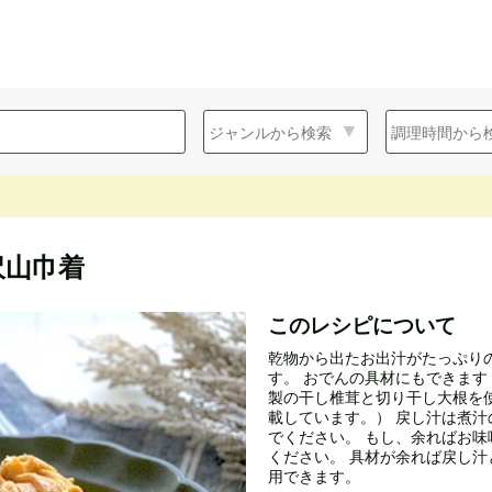
沢山巾着
このレシピについて
乾物から出たお出汁がたっぷり
す。 おでんの具材にもできま
製の干し椎茸と切り干し大根を
載しています。） 戻し汁は煮
でください。 もし、余ればお
ください。 具材が余れば戻し
用できます。