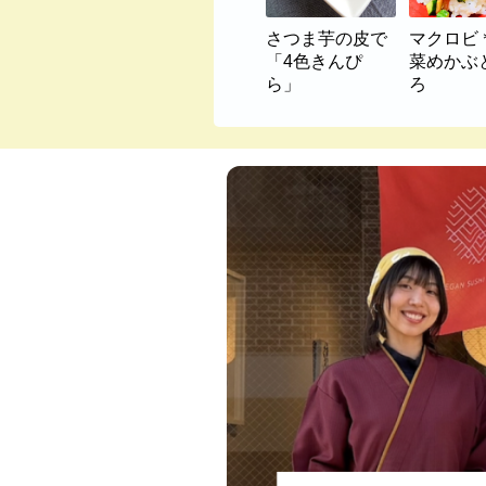
さつま芋の皮で
マクロビ
「4色きんぴ
菜めかぶ
ら」
ろ