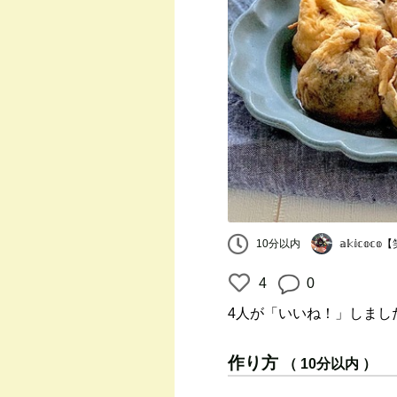
𝕒𝕜𝕚𝕔
10分以内
4
0
4人
が「いいね！」しまし
作り方
（ 10分以内 ）