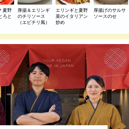
＊夏野
厚揚＆エリンギ
エリンギと夏野
厚揚げのサルサ
とろと
のチリソース
菜のイタリアン
ソースのせ
（エビチリ風）
炒め