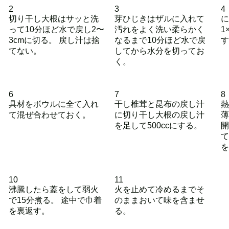
2
3
4
切り干し大根はサッと洗
芽ひじきはザルに入れて
に
って10分ほど水で戻し2〜
汚れをよく洗い柔らかく
1
3cmに切る。 戻し汁は捨
なるまで10分ほど水で戻
す
てない。
してから水分を切ってお
く。
6
7
8
具材をボウルに全て入れ
干し椎茸と昆布の戻し汁
熱
て混ぜ合わせておく。
に切り干し大根の戻し汁
薄
を足して500ccにする。
開
て
を
10
11
沸騰したら蓋をして弱火
火を止めて冷めるまでそ
で15分煮る。 途中で巾着
のままおいて味を含ませ
を裏返す。
る。