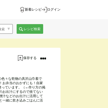
新着レシピ
ログイン
レシピ検索
保存する
の色々な乾物の具沢山巾着で
す！お弁当のおかずにも！自家
使っています。（←作り方の掲
汁のお出汁にするので捨てない
味噌汁などのお出汁に活用して
汁と一緒に炊き込みごはんに活