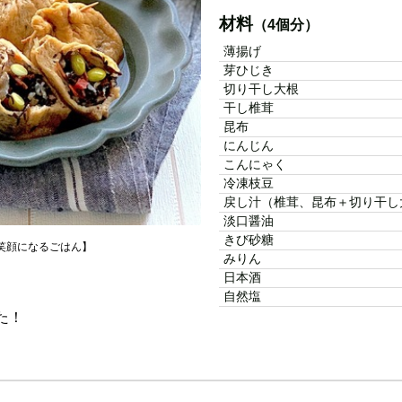
材料
（4個分）
薄揚げ
芽ひじき
切り干し大根
干し椎茸
昆布
にんじん
こんにゃく
冷凍枝豆
戻し汁（椎茸、昆布＋切り干し
淡口醤油
きび砂糖
𝕔𝕠【笑顔になるごはん】
みりん
日本酒
自然塩
た！