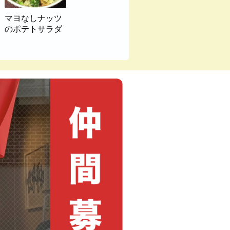
マヨなしナッツ
のポテトサラダ