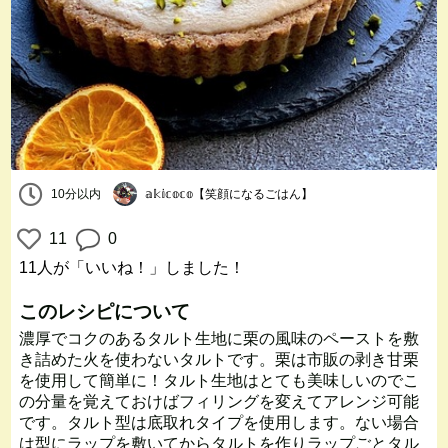
10分以内
𝕒𝕜𝕚𝕔𝕠𝕔𝕠【笑顔になるごはん】
11
0
11人
が「いいね！」しました！
このレシピについて
濃厚でコクのあるタルト生地に栗の風味のペーストを敷
き詰めた火を使わないタルトです。栗は市販の剥き甘栗
を使用して簡単に！タルト生地はとても美味しいのでこ
の分量を覚えておけばフィリングを変えてアレンジ可能
です。タルト型は底取れタイプを使用します。ない場合
は型にラップを敷いてからタルトを作りラップごとタル