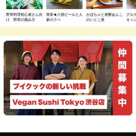
野草料理初心者さん向
簡単★八朔ピールと人
かぼちゃと発酵あんこ
グル
け 野草の摘み方
参のラペ
のいとこ煮
キッ