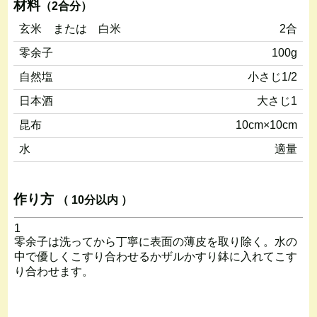
材料
（2合分）
玄米 または 白米
2合
零余子
100g
自然塩
小さじ1/2
日本酒
大さじ1
昆布
10cm×10cm
水
適量
作り方
（ 10分以内 ）
1
零余子は洗ってから丁寧に表面の薄皮を取り除く。水の
中で優しくこすり合わせるかザルかすり鉢に入れてこす
り合わせます。