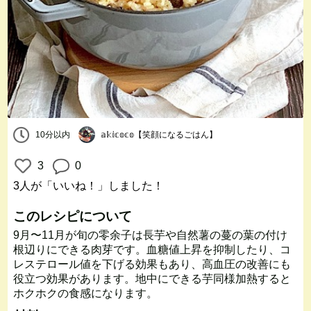
10分以内
𝕒𝕜𝕚𝕔𝕠𝕔𝕠【笑顔になるごはん】
3
0
3人
が「いいね！」しました！
このレシピについて
9月〜11月が旬の零余子は長芋や自然薯の蔓の葉の付け
根辺りにできる肉芽です。血糖値上昇を抑制したり、コ
レステロール値を下げる効果もあり、高血圧の改善にも
役立つ効果があります。地中にできる芋同様加熱すると
ホクホクの食感になります。