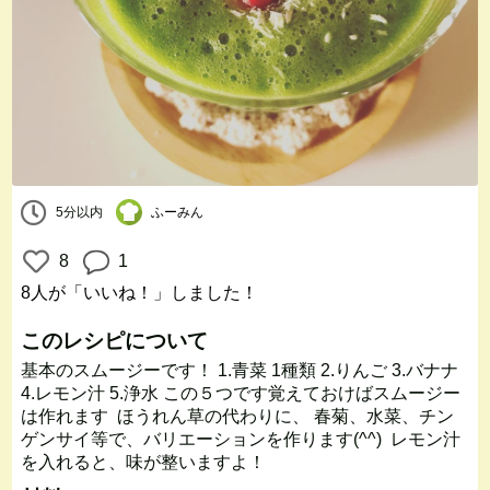
5分以内
ふーみん
8
1
8人
が「いいね！」しました！
このレシピについて
基本のスムージーです！ 1.青菜 1種類 2.りんご 3.バナナ
4.レモン汁 5.浄水 この５つです覚えておけばスムージー
は作れます ほうれん草の代わりに、 春菊、水菜、チン
ゲンサイ等で、バリエーションを作ります(^^) レモン汁
を入れると、味が整いますよ！