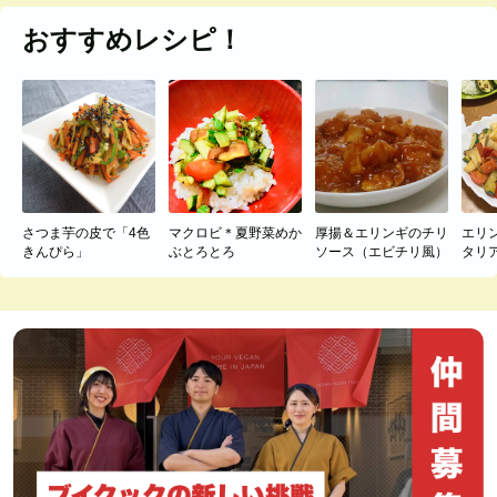
おすすめレシピ！
さつま芋の皮で「4色
マクロビ＊夏野菜めか
厚揚＆エリンギのチリ
エリ
きんぴら」
ぶとろとろ
ソース（エビチリ風）
タリ