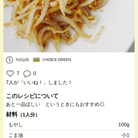
5分以内
CHOICE GREEN
7
0
7人
が「いいね！」しました！
このレシピについて
あと一品ほしい というときにもおすすめ◎
材料
（1人分）
もやし
100g
ごま油
小1