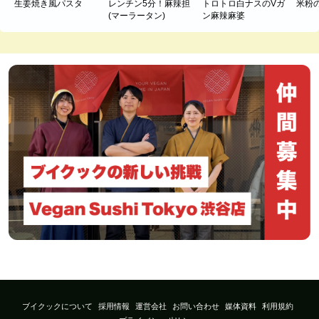
生姜焼き風パスタ
レンチン5分！麻辣担
トロトロ白ナスのVガ
米粉
(マーラータン)
ン麻辣麻婆
ブイクックについて
採用情報
運営会社
お問い合わせ
媒体資料
利用規約