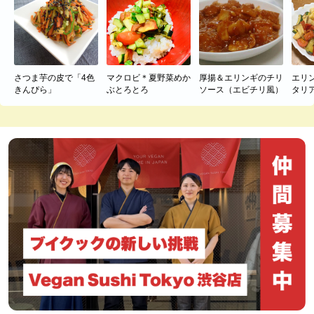
さつま芋の皮で「4色
マクロビ＊夏野菜めか
厚揚＆エリンギのチリ
エリ
きんぴら」
ぶとろとろ
ソース（エビチリ風）
タリ