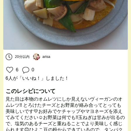
20分以内
arisa
6
0
6人
が「いいね！」しました！
このレシピについて
見た目は本物のオムレツにしか見えないヴィーガンのオ
ムレツ!! とろけたチーズとお野菜が絡み合ってとっても
美味しいです💛お好みでケチャップやマヨネーズを添え
てみてください☺️お野菜は何でも!!玉ねぎは甘みが出るの
で、塩気のあるチーズと重ねることでより美味しく感じ
られます😊ひよこ豆の粉からできているので、タンパク