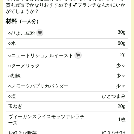
質も豊富でかなりおすすめです💕ブランチなんかにいか
がでしょうか？
材料
（一人分）
30g
○ひよこ豆粉
○水
60g
2g
○ニュートリショナルイースト
○ターメリック
少々
○胡椒
少々
○スモークパプリカパウダー
少々
○塩
ひとつまみ
玉ねぎ
20g
ヴィーガンスライスモッツァレラチ
1枚
ーズ
お好きな野菜
好きなだけ