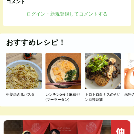
コメント
ログイン・新規登録してコメントする
おすすめレシピ！
生姜焼き風パスタ
レンチン5分！麻辣担
トロトロ白ナスのVガ
米粉
(マーラータン)
ン麻辣麻婆