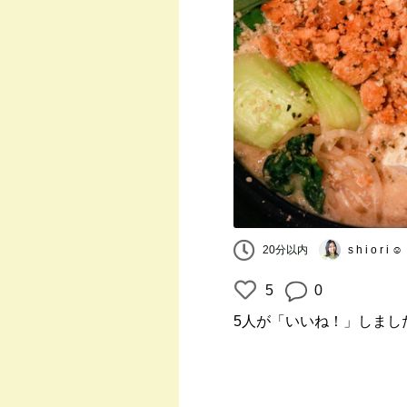
20分以内
s h i o r i ☺︎
5
0
5人
が「いいね！」しまし