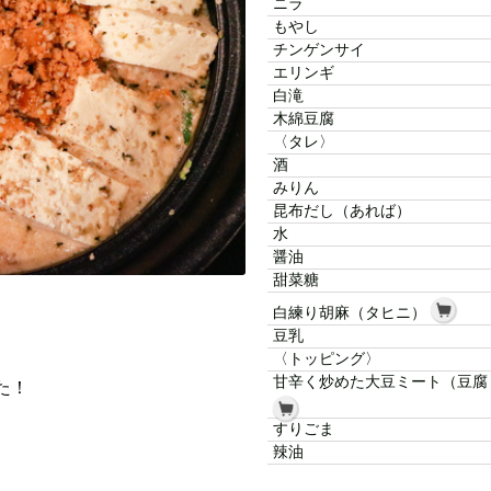
ニラ
もやし
チンゲンサイ
エリンギ
白滝
木綿豆腐
〈タレ〉
酒
みりん
昆布だし（あれば）
水
醤油
甜菜糖
白練り胡麻（タヒニ）
豆乳
〈トッピング〉
甘辛く炒めた大豆ミート（豆腐
た！
すりごま
辣油