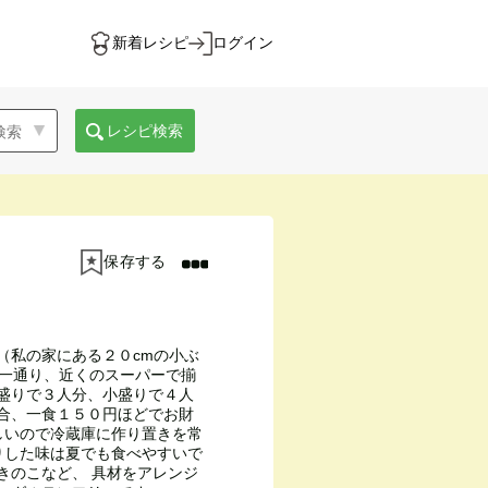
新着レシピ
ログイン
レシピ検索
保存する
（私の家にある２０cmの小ぶ
は一通り、近くのスーパーで揃
通盛りで３人分、小盛りで４人
場合、一食１５０円ほどでお財
いしいので冷蔵庫に作り置きを常
ぱりした味は夏でも食べやすいで
きのこなど、 具材をアレンジ