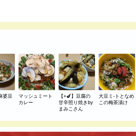
麻婆豆
マッシュミート
【+🍆】豆腐の
大豆ミ-トとなめ
カレー
甘辛照り焼きby
この梅茶漬け
まみこさん