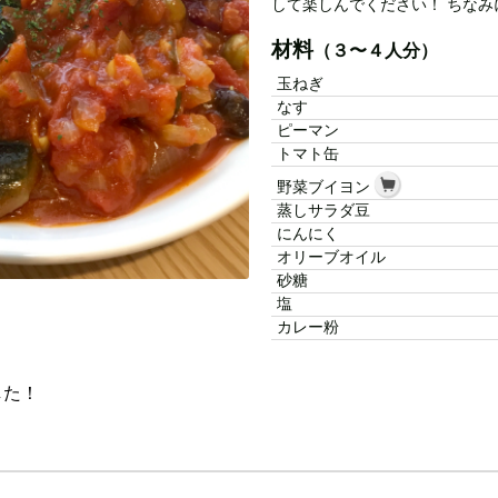
して楽しんでください！ ちな
材料
（３〜４人分）
玉ねぎ
なす
ピーマン
トマト缶
野菜ブイヨン
蒸しサラダ豆
にんにく
オリーブオイル
砂糖
塩
カレー粉
した！