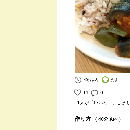
たま
40分以内
11
0
11人
が「いいね！」しま
作り方
（ 40分以内 ）