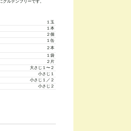
みにグルテンフリーです。
１玉
１本
２個
１缶
２本
１袋
２片
大さじ１〜２
小さじ１
小さじ１／２
小さじ２