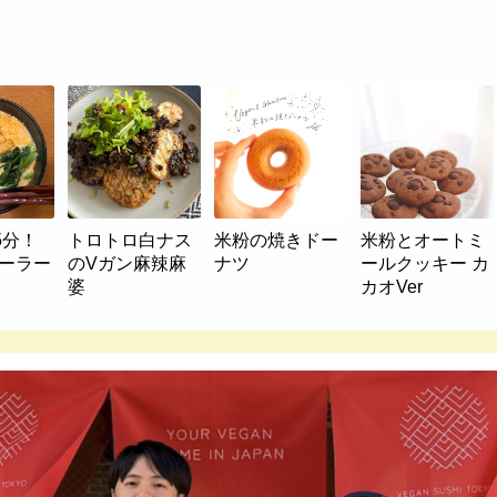
5分！
トロトロ白ナス
米粉の焼きドー
米粉とオートミ
マーラー
のVガン麻辣麻
ナツ
ールクッキー カ
婆
カオVer