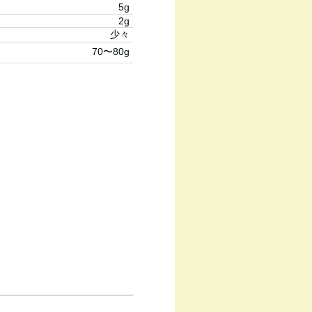
5g
2g
少々
70〜80g