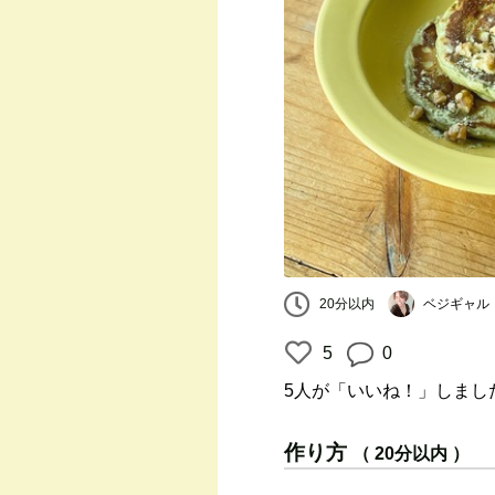
ベジギャル
20分以内
5
0
5人
が「いいね！」しまし
作り方
（ 20分以内 ）