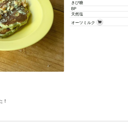
きび糖
BP
天然塩
オーツミルク
た！