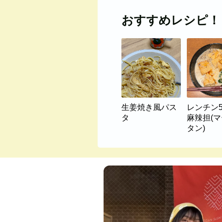
おすすめレシピ！
生姜焼き風パス
レンチン
タ
麻辣担(
タン)