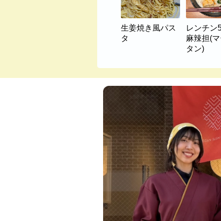
生姜焼き風パス
レンチン
タ
麻辣担(
タン)