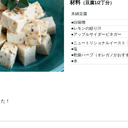
材料
（豆腐1/2丁分）
木綿豆腐
●白味噌
●レモンの絞り汁
●アップルサイダービネガー
●ニュートリショナルイースト
●塩
●乾燥ハーブ（オレガノがおす
●水
した！