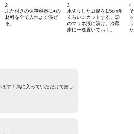
2
3
4
ふた付きの保存容器に●の
水切りした豆腐を1.5cm角
そ
材料を全て入れよく混ぜ
くらいにカットする。②
ッ
る。
のマリネ液に漬け、冷蔵
ラ
庫に一晩置いておく。
た
います！気に入っていただけて嬉し