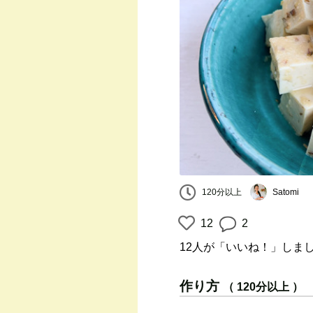
120分以上
Satomi
12
2
12人
が「いいね！」しま
作り方
（ 120分以上 ）