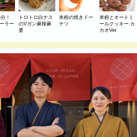
5分！
トロトロ白ナス
米粉の焼きドー
米粉とオートミ
マーラー
のVガン麻辣麻
ナツ
ールクッキー カ
婆
カオVer