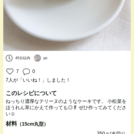
45分以内
yu
7
0
7人
が「いいね！」しました！
このレシピについて
ねっちり濃厚なテリーヌのようなケーキです。 小松菜を
ほうれん草にかえて作っても◎🥬 ぜひ作ってみてくださ
い☺️
材料
（15cm丸型）
350ｇ(水切り