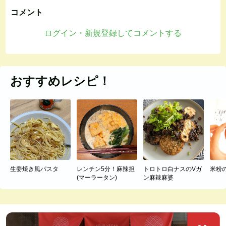
コメント
ログイン・新規登録してコメントする
おすすめレシピ！
生姜焼き風パスタ
レンチン5分！麻辣担
トロトロ白ナスのVガ
米粉
(マーラータン)
ン麻辣麻婆