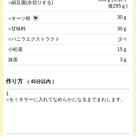
○絹豆腐(水切りする)
後285ｇ)
30ｇ
○オーツ粉
○甘味料
30ｇ
○バニラエクストラクト
少々
小松菜
15ｇ
抹茶
3ｇ
作り方
（ 45分以内 ）
1
○をミキサーに入れてなめらかになるまでまわします。