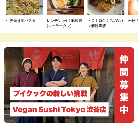
生姜焼き風パスタ
レンチン5分！麻辣担
トロトロ白ナスのVガ
米粉
(マーラータン)
ン麻辣麻婆