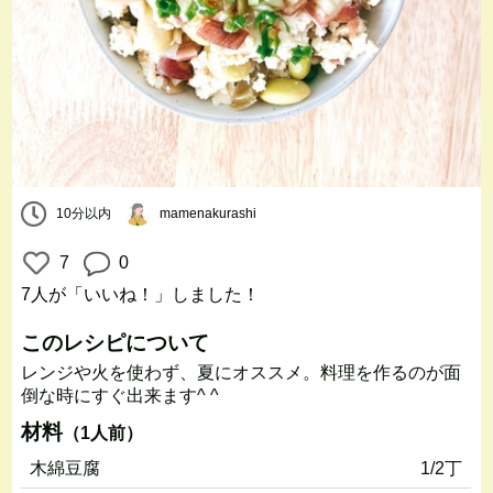
10分以内
mamenakurashi
7
0
7人
が「いいね！」しました！
このレシピについて
レンジや火を使わず、夏にオススメ。料理を作るのが面
倒な時にすぐ出来ます^ ^
材料
（1人前）
木綿豆腐
1/2丁