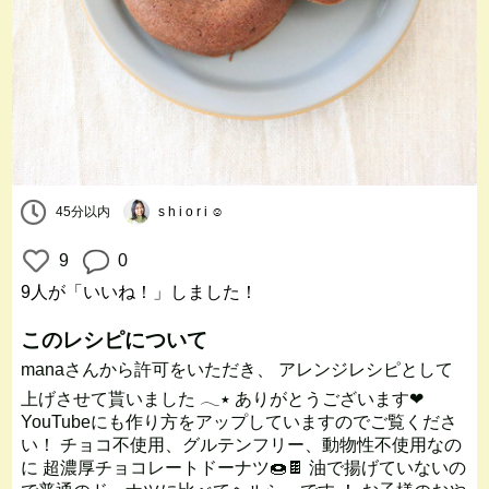
45分以内
s h i o r i ☺︎
9
0
9人
が「いいね！」しました！
このレシピについて
manaさんから許可をいただき、 アレンジレシピとして
上げさせて貰いました 𓂃٭ ありがとうございます❤︎
YouTubeにも作り方をアップしていますのでご覧くださ
い！ チョコ不使用、グルテンフリー、動物性不使用なの
に 超濃厚チョコレートドーナツ🍩🍫 油で揚げていないの