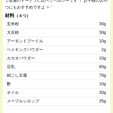
で普通のドーナツに比べてヘルシーです ！ お子様のおや
つにもおすすめですよ 𓅫 ͗ ͗
材料
（４つ）
玄米粉
30g
大豆粉
30g
アーモンドプードル
10g
ベイキングパウダー
2g
カカオパウダー
10g
豆乳
80g
絹ごし豆腐
70g
酢
10g
オイル
30g
メープルシロップ
35g