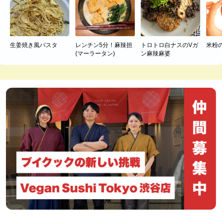
生姜焼き風パスタ
レンチン5分！麻辣担
トロトロ白ナスのVガ
米粉
(マーラータン)
ン麻辣麻婆