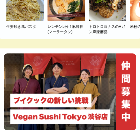
生姜焼き風パスタ
レンチン5分！麻辣担
トロトロ白ナスのVガ
米粉
(マーラータン)
ン麻辣麻婆