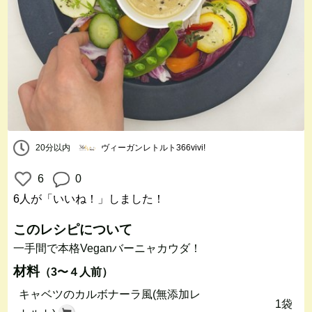
20分以内
ヴィーガンレトルト366vivi!
6
0
6人
が「いいね！」しました！
このレシピについて
一手間で本格Veganバーニャカウダ！
材料
（3〜４人前）
キャベツのカルボナーラ風(無添加レ
1袋