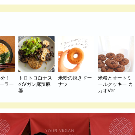
5分！
トロトロ白ナス
米粉の焼きドー
米粉とオートミ
マーラー
のVガン麻辣麻
ナツ
ールクッキー カ
婆
カオVer