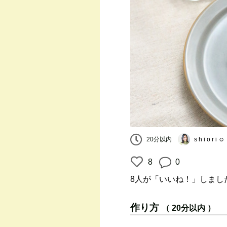
20分以内
s h i o r i ☺︎
8
0
8人
が「いいね！」しまし
作り方
（ 20分以内 ）