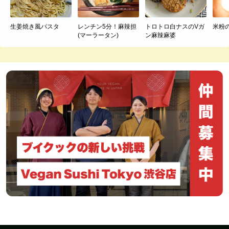
生姜焼き風パスタ
レンチン5分！麻辣担
トロトロ白ナスのVガ
米粉
(マーラータン)
ン麻辣麻婆