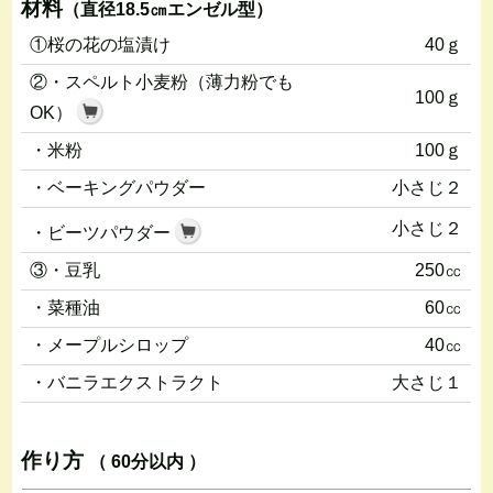
材料
（直径18.5㎝エンゼル型）
①桜の花の塩漬け
40ｇ
②・スペルト小麦粉（薄力粉でも
100ｇ
OK）
・米粉
100ｇ
・ベーキングパウダー
小さじ２
小さじ２
・ビーツパウダー
③・豆乳
250㏄
・菜種油
60㏄
・メープルシロップ
40㏄
・バニラエクストラクト
大さじ１
作り方
（ 60分以内 ）