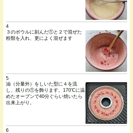
4
３のボウルに刻んだ①と２で混ぜた
粉類を入れ、更によく混ぜます
5
油（分量外）をしいた型に４を流
し、残りの①を飾ります。170℃に温
めたオーブンで40分ぐらい焼いたら
出来上がり。
6