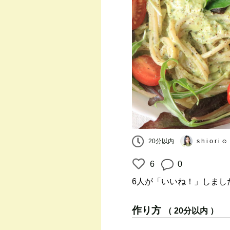
20分以内
s h i o r i ☺︎
6
0
6人
が「いいね！」しまし
作り方
（ 20分以内 ）