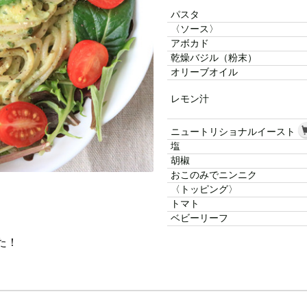
パスタ
〈ソース〉
アボカド
乾燥バジル（粉末）
オリーブオイル
レモン汁
ニュートリショナルイースト
塩
胡椒
おこのみでニンニク
〈トッピング〉
トマト
ベビーリーフ
た！