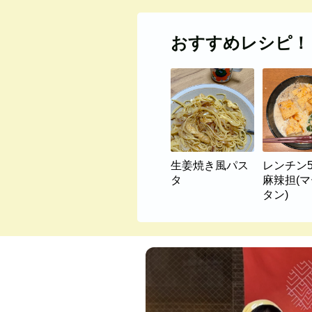
おすすめレシピ！
生姜焼き風パス
レンチン
タ
麻辣担(
タン)