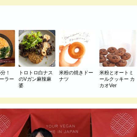
5分！
トロトロ白ナス
米粉の焼きドー
米粉とオートミ
マーラー
のVガン麻辣麻
ナツ
ールクッキー カ
婆
カオVer