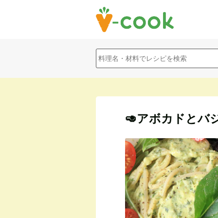
🥑アボカドとバ