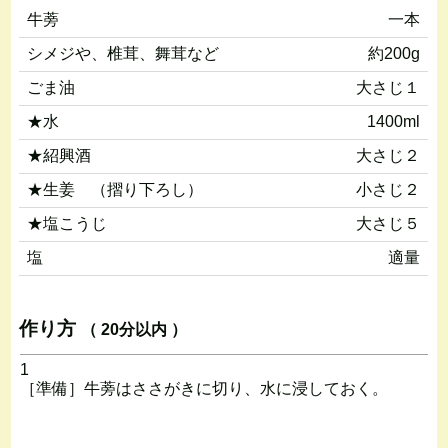
牛蒡
一本
シメジや、椎茸、舞茸など
約200g
ごま油
大さじ１
★水
1400ml
★紹興酒
大さじ２
★生姜 （摺り下ろし）
小さじ２
★塩こうじ
大さじ５
塩
適量
作り方
（ 20分以内 ）
1
［準備］牛蒡はささがきに切り、水に浸しておく。