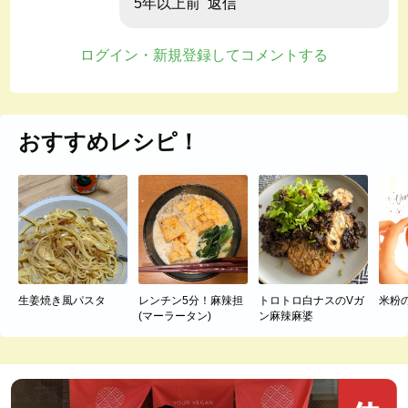
5年以上前
返信
ログイン・新規登録してコメントする
おすすめレシピ！
生姜焼き風パスタ
レンチン5分！麻辣担
トロトロ白ナスのVガ
米粉
(マーラータン)
ン麻辣麻婆