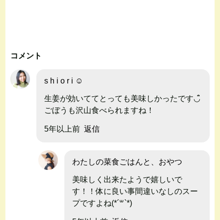
コメント
s h i o r i ☺︎
生姜が効いててとっても美味しかったです◡̉̈
ごぼうも沢山食べられますね！
5年以上前
返信
わたしの菜食ごはんと、おやつ
美味しく出来たようで嬉しいで
す！！体に良い事間違いなしのスー
プですよね(*´꒳`*)