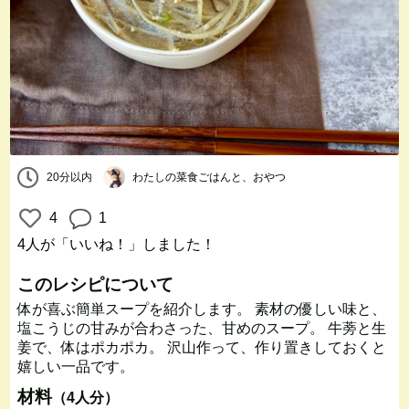
20分以内
わたしの菜食ごはんと、おやつ
4
1
4人
が「いいね！」しました！
このレシピについて
体が喜ぶ簡単スープを紹介します。 素材の優しい味と、
塩こうじの甘みが合わさった、甘めのスープ。 牛蒡と生
姜で、体はポカポカ。 沢山作って、作り置きしておくと
嬉しい一品です。
材料
（4人分）