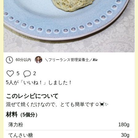
60分以内
＼フリーランス管理栄養士／𝑹𝒊𝒆
5
2
5人
が「いいね！」しました！
このレシピについて
混ぜて焼くだけなので、とても簡単です☺️💓✨
材料
（5個分）
薄力粉
180g
てんさい糖
30g