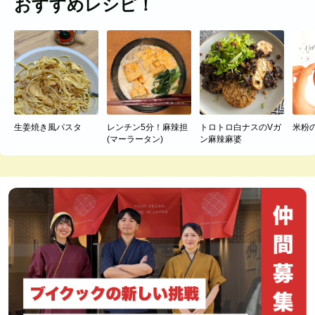
おすすめレシピ！
生姜焼き風パスタ
レンチン5分！麻辣担
トロトロ白ナスのVガ
米粉
(マーラータン)
ン麻辣麻婆