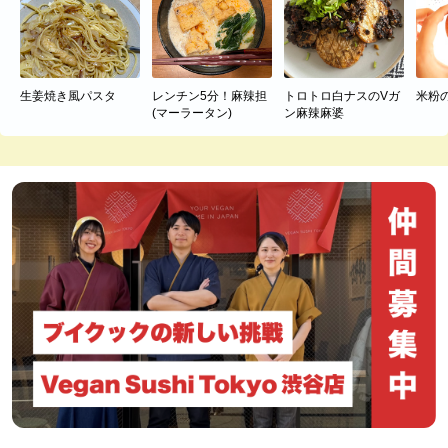
生姜焼き風パスタ
レンチン5分！麻辣担
トロトロ白ナスのVガ
米粉
(マーラータン)
ン麻辣麻婆