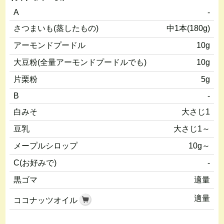
A
-
さつまいも(蒸したもの)
中1本(180g)
アーモンドプードル
10g
大豆粉(全量アーモンドプードルでも)
10g
片栗粉
5g
B
-
白みそ
大さじ1
豆乳
大さじ1～
メープルシロップ
10g～
C(お好みで)
-
黒ゴマ
適量
適量
ココナッツオイル