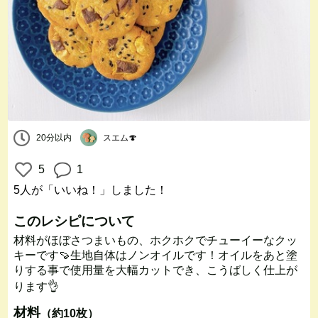
20分以内
スエム🍄
5
1
5人
が「いいね！」しました！
このレシピについて
材料がほぼさつまいもの、ホクホクでチューイーなクッ
キーです🍠生地自体はノンオイルです！オイルをあと塗
りする事で使用量を大幅カットでき、こうばしく仕上が
ります👌
材料
（約10枚）