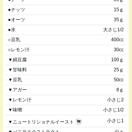
●ナッツ
15ｇ
●オーツ
35ｇ
●水
大さじ1/2
○豆乳
400cc
○レモン汁
30cc
▼絹豆腐
100ｇ
▼甘味料
25ｇ
▼豆乳
50cc
▼アガー
8ｇ
▼レモン汁
小さじ2
▼味噌
小さじ1/2
小さじ1
▼ニュートリショナルイースト
▼バニラエクストラクト
少々