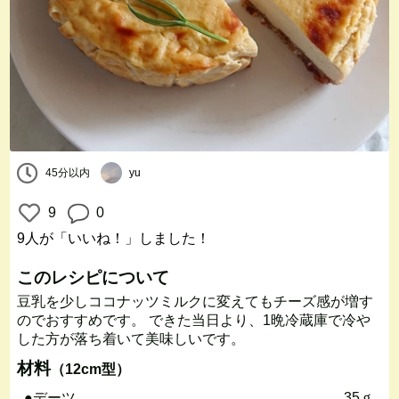
45分以内
yu
9
0
9人
が「いいね！」しました！
このレシピについて
豆乳を少しココナッツミルクに変えてもチーズ感が増す
のでおすすめです。 できた当日より、1晩冷蔵庫で冷や
した方が落ち着いて美味しいです。
材料
（12cm型）
●デーツ
35ｇ