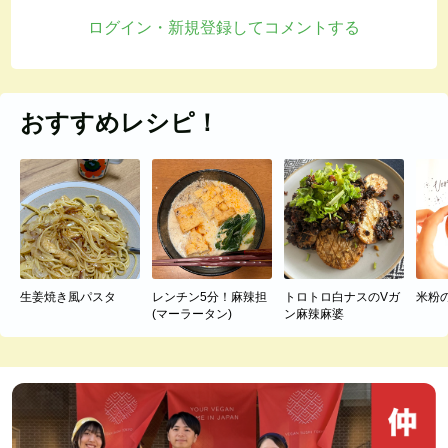
ログイン・新規登録してコメントする
おすすめレシピ！
生姜焼き風パスタ
レンチン5分！麻辣担
トロトロ白ナスのVガ
米粉
(マーラータン)
ン麻辣麻婆