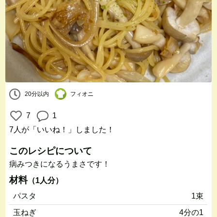
20分以内
フィオニ
7
1
7人
が「いいね！」しました！
このレシピについて
病みつきになるうまさです！
材料
（1人分）
パスタ
1束
玉ねぎ
4分の1