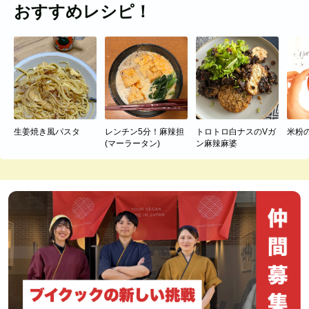
おすすめレシピ！
生姜焼き風パスタ
レンチン5分！麻辣担
トロトロ白ナスのVガ
米粉
(マーラータン)
ン麻辣麻婆