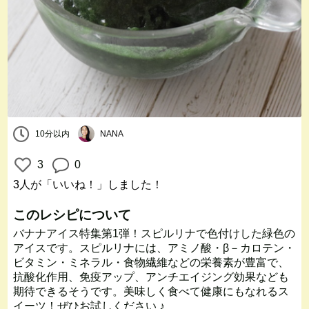
10分以内
NANA
3
0
3人
が「いいね！」しました！
このレシピについて
バナナアイス特集第1弾！スピルリナで色付けした緑色の
アイスです。スピルリナには、アミノ酸・β－カロテン・
ビタミン・ミネラル・食物繊維などの栄養素が豊富で、
抗酸化作用、免疫アップ、アンチエイジング効果なども
期待できるそうです。美味しく食べて健康にもなれるス
イーツ！ぜひお試しください ♪