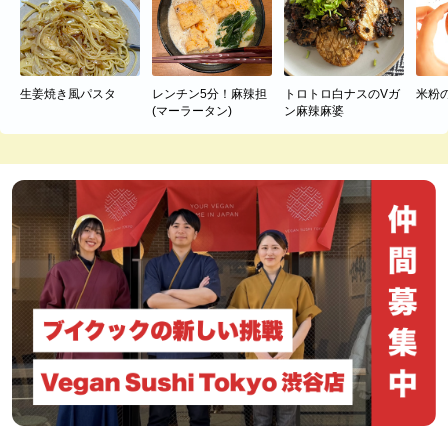
生姜焼き風パスタ
レンチン5分！麻辣担
トロトロ白ナスのVガ
米粉
(マーラータン)
ン麻辣麻婆