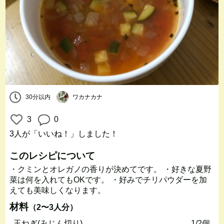
30分以内
ワカナカナ
3
0
3人
が「いいね！」しました！
このレシピについて
・クミンとオレガノの香りが決めてです。 ・好きな夏野
菜は何を入れてもOKです。 ・好みでチリパウダーを加
えても美味しくなります。
材料
（2〜3人分）
玉ねぎ(みじん切り)
1/2個