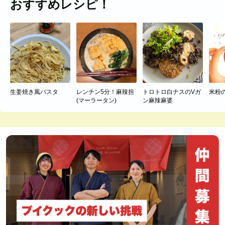
おすすめレシピ！
生姜焼き風パスタ
レンチン5分！麻辣担
トロトロ白ナスのVガ
米粉
(マーラータン)
ン麻辣麻婆