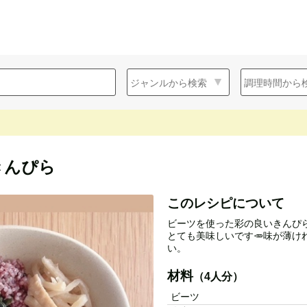
きんぴら
このレシピについて
ビーツを使った彩の良いきんぴ
とても美味しいです🥕味が薄け
い。
材料
（4人分）
ビーツ