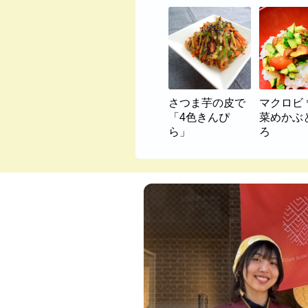
さつま芋の皮で
マクロビ
「4色きんぴ
菜めかぶ
ら」
ろ