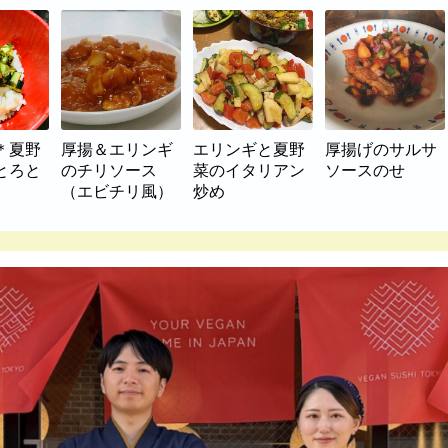
＊夏野
厚揚＆エリンギ
エリンギと夏野
厚揚げのサルサ
とろと
のチリソース
菜のイタリアン
ソースのせ
（エビチリ風）
炒め