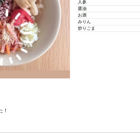
人参
醤油
お酒
みりん
炒りごま
た！