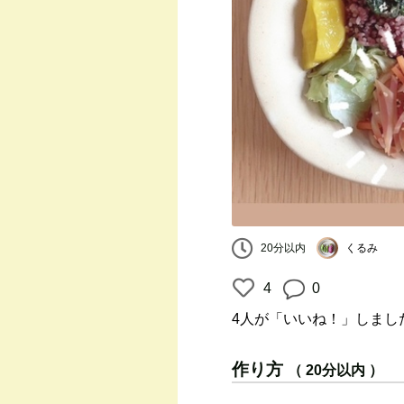
くるみ
20分以内
4
0
4人
が「いいね！」しまし
作り方
（ 20分以内 ）