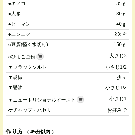
●キノコ
35ｇ
●人参
30ｇ
●ピーマン
40ｇ
●ニンニク
2欠片
○豆腐(軽く水切り)
150ｇ
大さじ3
○ひよこ豆粉
▼ブラックソルト
小さじ1/2
▼胡椒
少々
▼醤油
小さじ1/2
小さじ1
▼ニュートリショナルイースト
ケチャップ・パセリ
お好みで
作り方
（ 45分以内 ）