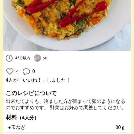
45分以内
yu
4
0
4人
が「いいね！」しました！
このレシピについて
出来たてよりも、冷ました方が固まって卵のようになる
のでおすすめです。 野菜はお好みで調整してください。
材料
（4人分）
●玉ねぎ
80ｇ