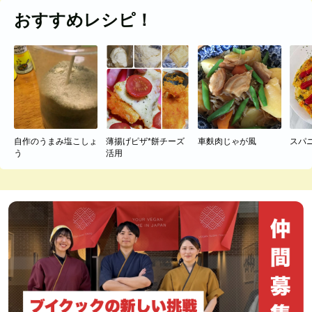
おすすめレシピ！
自作のうまみ塩こしょ
薄揚げピザ*餅チーズ
車麩肉じゃが風
スパ
う
活用