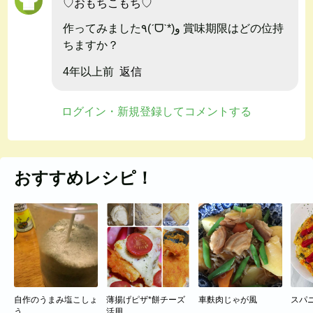
♡おもちこもち♡
作ってみました٩(ˊᗜˋ*)و 賞味期限はどの位持
ちますか？
4年以上前
返信
ログイン・新規登録してコメントする
おすすめレシピ！
自作のうまみ塩こしょ
薄揚げピザ*餅チーズ
車麩肉じゃが風
スパ
う
活用