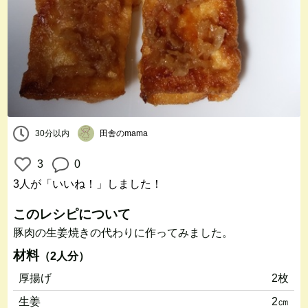
30分以内
田舎のmama
3
0
3人
が「いいね！」しました！
このレシピについて
豚肉の生姜焼きの代わりに作ってみました。
材料
（2人分）
厚揚げ
2枚
生姜
2㎝