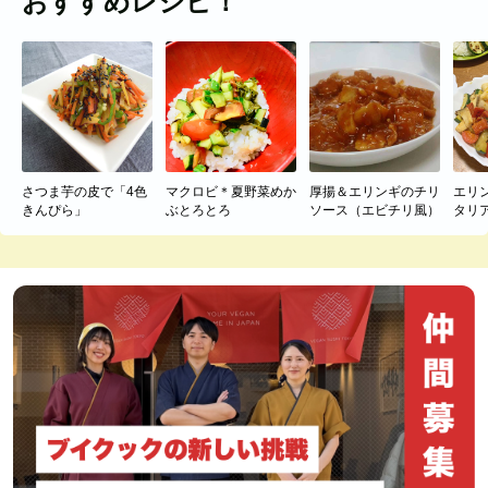
おすすめレシピ！
さつま芋の皮で「4色
マクロビ＊夏野菜めか
厚揚＆エリンギのチリ
エリ
きんぴら」
ぶとろとろ
ソース（エビチリ風）
タリ