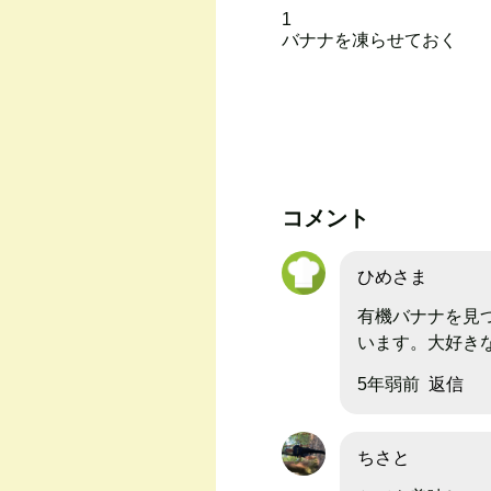
1
バナナを凍らせておく
コメント
ひめさま
有機バナナを見
います。大好きな
5年弱前
返信
ちさと