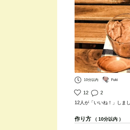
10分以内
Fuki
12
2
12人
が「いいね！」しま
作り方
（ 10分以内 ）