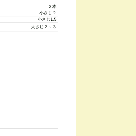
２本
小さじ２
小さじ1.5
大さじ２～３