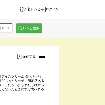
新着レシピ
ログイン
レシピ検索
保存する
単アイスクリーム♪凍ったバナ
けどもっとリッチに満足感ある
ください(^^)/わたしは余っ
たくなったときにすぐ食べれる