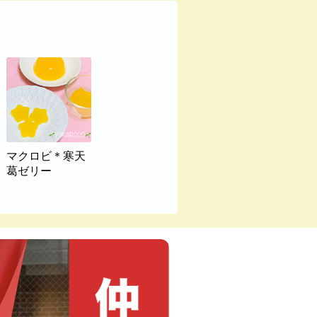
マクロビ＊寒天
葛ゼリー