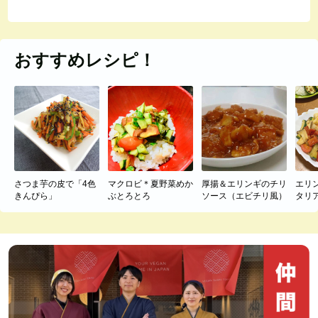
おすすめレシピ！
さつま芋の皮で「4色
マクロビ＊夏野菜めか
厚揚＆エリンギのチリ
エリ
きんぴら」
ぶとろとろ
ソース（エビチリ風）
タリ