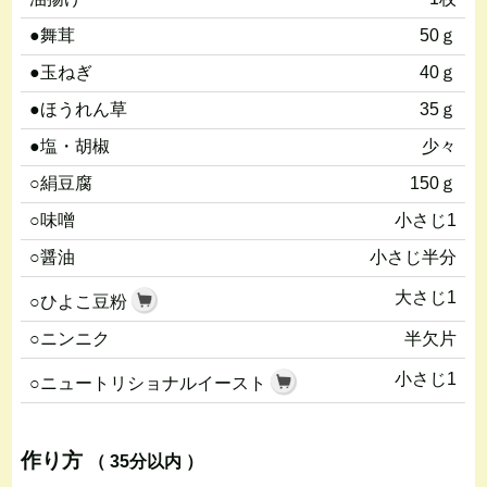
●舞茸
50ｇ
●玉ねぎ
40ｇ
●ほうれん草
35ｇ
●塩・胡椒
少々
○絹豆腐
150ｇ
○味噌
小さじ1
○醤油
小さじ半分
大さじ1
○ひよこ豆粉
○ニンニク
半欠片
小さじ1
○ニュートリショナルイースト
作り方
（ 35分以内 ）