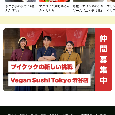
さつま芋の皮で「4色
マクロビ＊夏野菜めか
厚揚＆エリンギのチリ
エリ
きんぴら」
ぶとろとろ
ソース（エビチリ風）
タリ