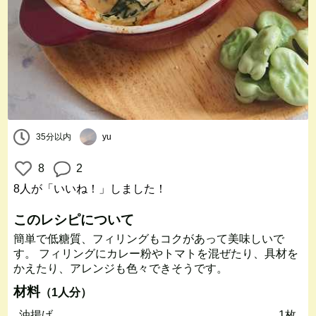
35分以内
yu
8
2
8人
が「いいね！」しました！
このレシピについて
簡単で低糖質、フィリングもコクがあって美味しいで
す。 フィリングにカレー粉やトマトを混ぜたり、具材を
かえたり、アレンジも色々できそうです。
材料
（1人分）
油揚げ
1枚