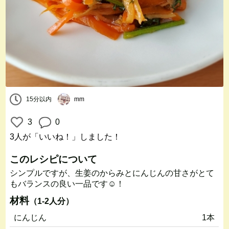
15分以内
mm
3
0
3人
が「いいね！」しました！
このレシピについて
シンプルですが、生姜のからみとにんじんの甘さがとて
もバランスの良い一品です☺️！
材料
（1-2人分）
にんじん
1本