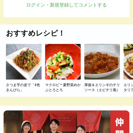
ログイン・新規登録してコメントする
おすすめレシピ！
さつま芋の皮で「4色
マクロビ＊夏野菜めか
厚揚＆エリンギのチリ
エリ
きんぴら」
ぶとろとろ
ソース（エビチリ風）
タリ