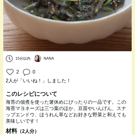
15分以内
NANA
2
0
2人
が「いいね！」しました！
このレシピについて
海苔の佃煮を使った箸休めにぴったりの一品です。この
海苔マヨネーズは三つ葉のほか、豆苗やいんげん、スナ
ップエンドウ、ほうれん草などお好きな野菜と和えても
美味しいです！
材料
（2人分）