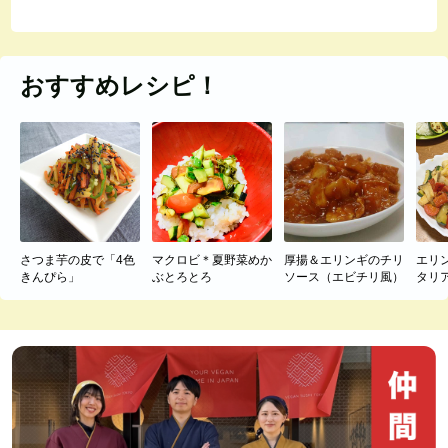
おすすめレシピ！
さつま芋の皮で「4色
マクロビ＊夏野菜めか
厚揚＆エリンギのチリ
エリ
きんぴら」
ぶとろとろ
ソース（エビチリ風）
タリ