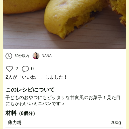
60分以内
NANA
2
0
2人
が「いいね！」しました！
このレシピについて
子どものおやつにもピッタリな甘食風のお菓子！見た目
にもかわいいミニパンです ♪
材料
（8個分）
薄力粉
200g