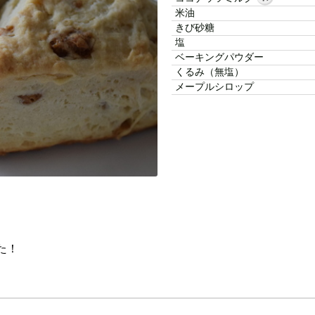
米油
きび砂糖
塩
ベーキングパウダー
くるみ（無塩）
メープルシロップ
た！