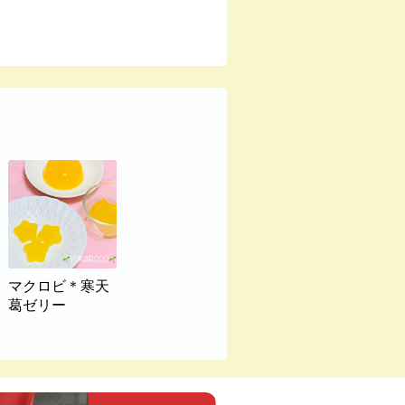
マクロビ＊寒天
葛ゼリー