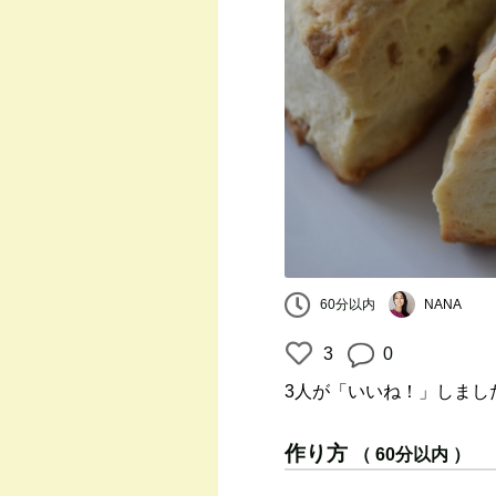
60分以内
NANA
3
0
3人
が「いいね！」しまし
作り方
（ 60分以内 ）