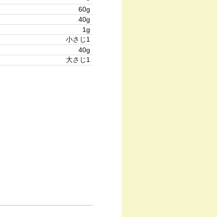
60g
40g
1g
小さじ1
40g
大さじ1