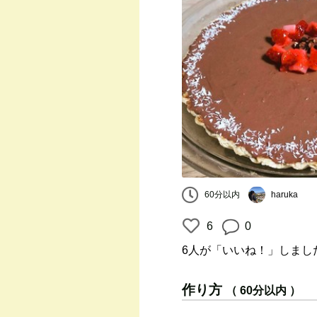
60分以内
haruka
6
0
6人
が「いいね！」しまし
作り方
（ 60分以内 ）