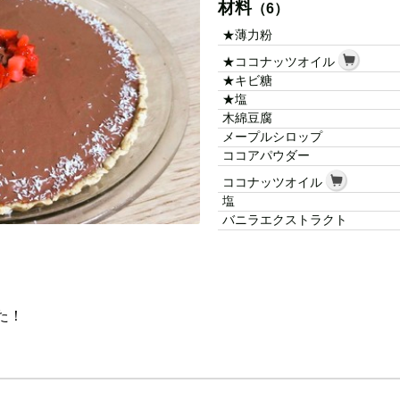
材料
（6）
★薄力粉
★ココナッツオイル
★キビ糖
★塩
木綿豆腐
メープルシロップ
ココアパウダー
ココナッツオイル
塩
バニラエクストラクト
た！