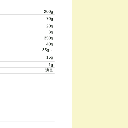
200g
70g
20g
3g
350g
40g
35g～
15g
1g
適量