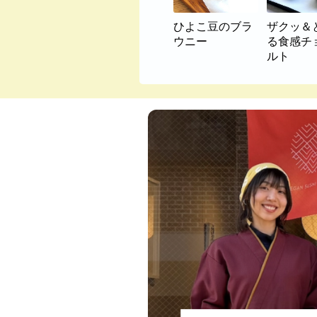
ひよこ豆のブラ
ザクッ＆
ウニー
る食感チ
ルト