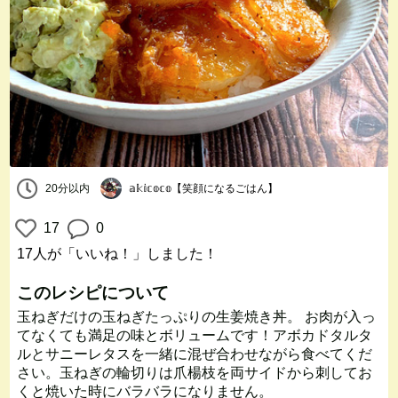
20分以内
𝕒𝕜𝕚𝕔𝕠𝕔𝕠【笑顔になるごはん】
17
0
17人
が「いいね！」しました！
このレシピについて
玉ねぎだけの玉ねぎたっぷりの生姜焼き丼。 お肉が入っ
てなくても満足の味とボリュームです！アボカドタルタ
ルとサニーレタスを一緒に混ぜ合わせながら食べてくだ
さい。玉ねぎの輪切りは爪楊枝を両サイドから刺してお
くと焼いた時にバラバラになりません。