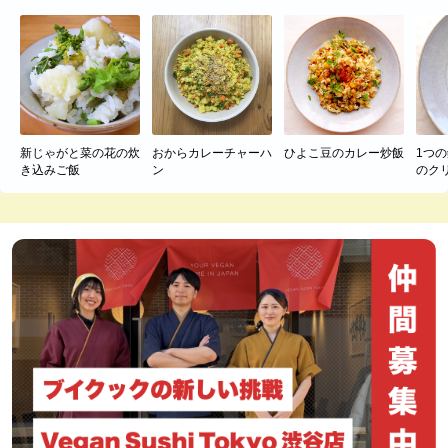
新じゃがと菜の花の炊
おからカレーチャーハ
ひよこ豆のカレー炒飯
1つ
き込みご飯
ン
のク