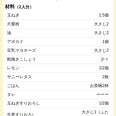
材料
（2人分）
玉ねぎ
1.5個
片栗粉
大さじ2
油
大さじ2
アボカド
1個
豆乳マヨネーズ
大さじ2
粗挽きこしょう
少々
レモン
1/2個
サニーレタス
2枚
ごはん
お茶碗2杯
タレ
ーーー
玉ねぎすりおろし
1/2個
大さじ1（ふた
生姜すりおろし