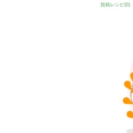
投稿レシピ(
0
)