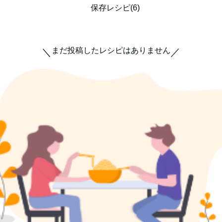
保存レシピ(6)
まだ投稿したレシピはありません
＼
／