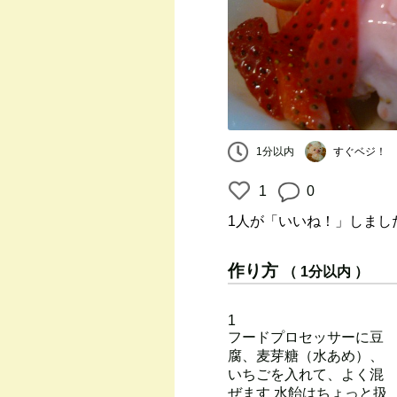
すぐベジ！
1分以内
1
0
1人
が「いいね！」しまし
作り方
（ 1分以内 ）
1
フードプロセッサーに豆
腐、麦芽糖（水あめ）、
いちごを入れて、よく混
ぜます 水飴はちょっと扱