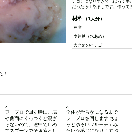
チコチになりすぎてしばらく手
だったら全然ましです。作って
材料
（1人分）
豆腐
麦芽糖（水あめ）
大きめのイチゴ
た！
2
3
フープロで回す時に、底
全体が滑らかになるまで
や側面にくっつくと混ざ
フープロを回します ちょ
らないので、途中で止め
っとゆるいフルーチェみ
てスプーンでそぎ落とし
たいな感じになります タ