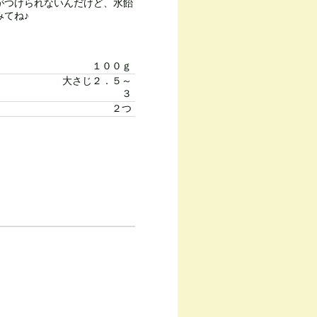
がつけられないんだけど、水飴
みてね♪
１００ｇ
大さじ２．５～
３
２つ