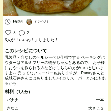
1分以内
すぐベジ！
3
2
3人
が「いいね！」しました！
このレシピについて
乳製品・卵なしのヘルシーベジ仕様です☆ ベーキングパ
ウダーはアルミフリーの物がちゃんとあるので、 お子様
におやつを作られる方などはこちらの方がいいと思いま
すよ～ 売ってないスーパーもありますが、Pantryさんと
成城石井さんにはありました♪イカリスーパーとかにもあ
るかも
材料
（1人分）
バナナ
一本
きなこ
大さじ２