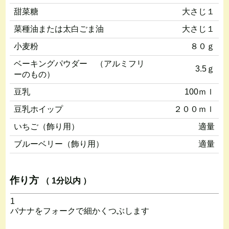
甜菜糖
大さじ１
菜種油または太白ごま油
大さじ１
小麦粉
８０ｇ
ベーキングパウダー （アルミフリ
3.5ｇ
ーのもの）
豆乳
100ｍｌ
豆乳ホイップ
２００ｍｌ
いちご（飾り用）
適量
ブルーベリー（飾り用）
適量
作り方
（ 1分以内 ）
1
バナナをフォークで細かくつぶします