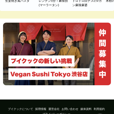
生姜焼き風パスタ
レンチン5分！麻辣担
トロトロ白ナスのVガ
米粉
(マーラータン)
ン麻辣麻婆
ブイクックについて
採用情報
運営会社
お問い合わせ
媒体資料
利用規約