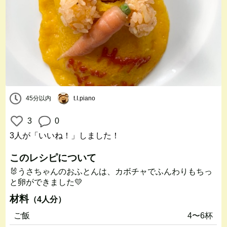
45分以内
t.I.piano
3
0
3人
が「いいね！」しました！
このレシピについて
🐰うさちゃんのおふとんは、カボチャでふんわりもちっ
と卵ができました💛
材料
（4人分）
ご飯
4〜6杯