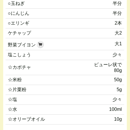
○玉ねぎ
半分
○にんじん
半分
○エリンギ
2本
ケチャップ
大2
大1
野菜ブイヨン
塩こしょう
少々
ピューレ状で
☆カボチャ
80g
☆米粉
50g
☆片栗粉
5g
☆塩
少々
☆水
100ml
☆オリーブオイル
10g