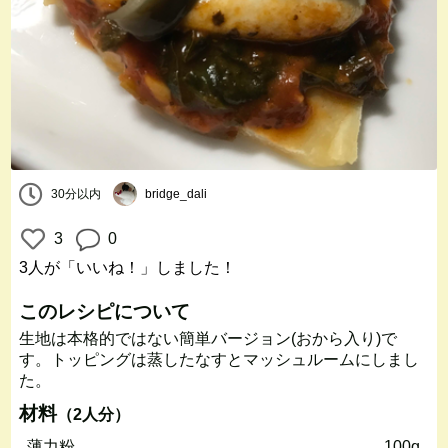
30分以内
bridge_dali
3
0
3人
が「いいね！」しました！
このレシピについて
生地は本格的ではない簡単バージョン(おから入り)で
す。トッピングは蒸したなすとマッシュルームにしまし
た。
材料
（2人分）
薄力粉
100g