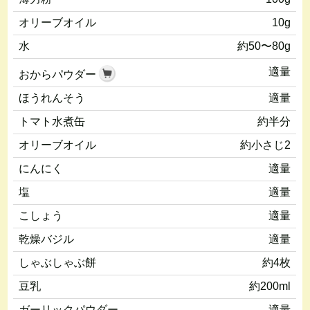
オリーブオイル
10g
水
約50〜80g
適量
おからパウダー
ほうれんそう
適量
トマト水煮缶
約半分
オリーブオイル
約小さじ2
にんにく
適量
塩
適量
こしょう
適量
乾燥バジル
適量
しゃぶしゃぶ餅
約4枚
豆乳
約200ml
ガーリックパウダー
適量