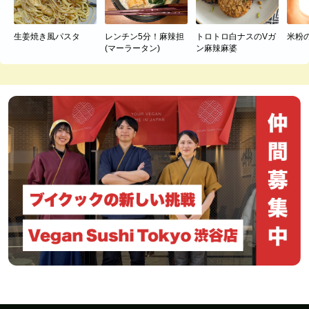
生姜焼き風パスタ
レンチン5分！麻辣担
トロトロ白ナスのVガ
米粉
(マーラータン)
ン麻辣麻婆