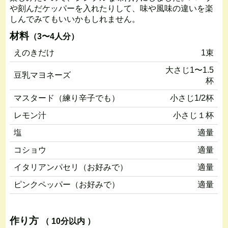
や刻んだケッパーを入れたりして、味や風味の違いを楽
しんでみてもいいかもしれません。
材料
（3〜4人分）
えのきだけ
1束
大さじ1〜1.5
豆乳マヨネーズ
杯
マスタード（練り辛子でも）
小さじ1/2杯
レモン汁
小さじ１杯
塩
適量
コショウ
適量
イタリアンパセリ（お好みで）
適量
ピンクペッパー（お好みで）
適量
作り方
（ 10分以内 ）